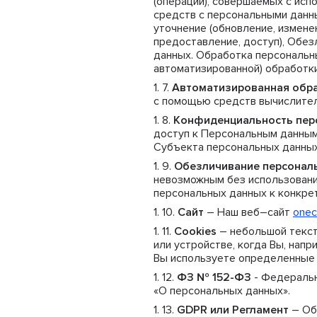
(операций), совершаемых с исп
средств с персональными данны
уточнение (обновление, изменен
предоставление, доступ), Обез
данных. Обработка персональн
автоматизированной) обработки
Автоматизированная обр
с помощью средств вычислител
Конфиденциальность пер
доступ к Персональным данным
Субъекта персональных данных 
Обезличивание персонал
невозможным без использован
персональных данных к конкре
Сайт
– Наш веб–сайт
onec
Cookies
– небольшой текс
или устройстве, когда Вы, нап
Вы используете определенные 
ФЗ № 152-ФЗ
- Федеральн
«О персональных данных».
GDPR или Регламент
– Об