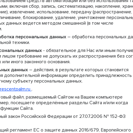
ользованием средств автоматизации или без использования т
ми, включая сбор, запись, систематизацию, накопление, хран
ие), извлечение, использование, передачу (распространение,
личивание, блокирование, удаление, уничтожение персональн
ых данных ведется методом смешанной (в том числе
.
аботка персональных данных
– обработка персональных д
ьной техники.
сональных данных
- обязательное для Нас или иным получи
 лицом требование не допускать их распространения без со
или иного законного основания.
ьных данных
– действия, в результате которых становится
ия дополнительной информации определить принадлежность
тному субъекту персональных данных.
rescentpalm.ru
.
товый файл, размещаемый Сайтом на Вашем компьютере
ример, посещаете определённые разделы Сайта и/или когда
функции Сайта.
ый закон Российской Федерации от 27.07.2006 № 152-ФЗ
щий регламент ЕС о защите данных 2016/679, Европейского