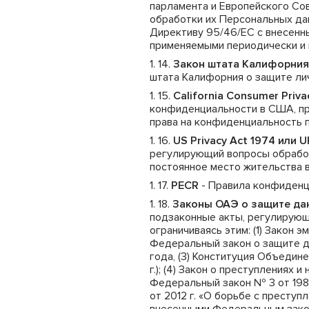
парламента и Европейского Сов
обработки их Персональных да
Директиву 95/46/ЕС с внесенны
применяемыми периодически и 
Закон штата Калифорния
штата Калифорния о защите ли
California Consumer Priv
конфиденциальности в США, пр
права на конфиденциальность 
US Privacy Act 1974 или 
регулирующий вопросы обрабо
постоянное место жительства 
PECR
- Правила конфиденц
Законы ОАЭ о защите да
подзаконные акты, регулирующ
ограничиваясь этим: (1) Закон 
Федеральный закон о защите дан
года, (3) Конституция Объедин
г.); (4) Закон о преступлениях
Федеральный закон № 3 от 1987
от 2012 г. «О борьбе с престу