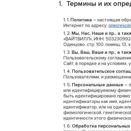
Термины и их опре
Политика
– настоящая обра
Интернет по адресу:
onecrescen
Мы, Нас, Наше и пр., а та
«ВАЙТВИЛЛ», ИНН: 5032309922, О
Одинцово, стр. 100, помещ. 13, 
Вы, Ваш, Ваше и пр., а т
Пользовательскому соглашению
Сайт, в порядке и на условиях,
Пользовательское согла
Пользователями, и размещенна
Персональные данные
– л
или идентифицируемому физиче
быть идентифицировано прямо и
идентификаторы как имя, иден
идентификатор, или на один ил
физиологической, генетической
идентичности этого физическог
Обработка персональных