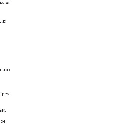
айлов
щих
очно.
Трех)
ых,
вое