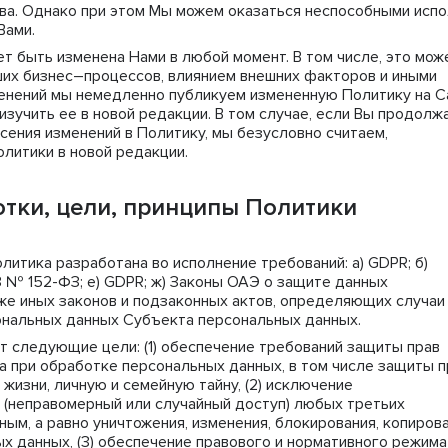
ва. Однако при этом Мы можем оказаться неспособными испо
Вами.
ет быть изменена Нами в любой момент. В том числе, это мож
ших бизнес–процессов, влиянием внешних факторов и иными
менений мы немедленно публикуем измененную Политику на С
изучить ее в новой редакции. В том случае, если Вы продолж
сения изменений в Политику, мы безусловно считаем,
олитики в новой редакции.
тки, цели, принципы Политики
олитика разработана во исполнение требований: a) GDPR; б)
ФЗ № 152-ФЗ; е) GDPR; ж) Законы ОАЭ о защите данных
кже иных законов и подзаконных актов, определяющих случаи
ональных данных Субъекта персональных данных.
т следующие цели: (1) обеспечение требований защиты прав
а при обработке персональных данных, в том числе защиты п
жизни, личную и семейную тайну, (2) исключение
 (неправомерный или случайный доступ) любых третьих
ым, а равно уничтожения, изменения, блокирования, копиров
х данных, (3) обеспечение правового и нормативного режима