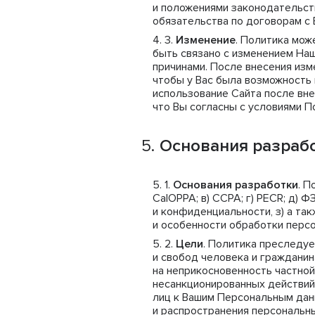
и положениями законодательст
обязательства по договорам с 
Изменение
. Политика мож
быть связано с изменением На
причинами. После внесения из
чтобы у Вас была возможность 
использование Сайта после вне
что Вы согласны с условиями П
Основания разрабо
Основания разработки
. П
CalOPPA; в) CCPA; г) PECR; д) 
и конфиденциальности, з) а та
и особенности обработки перс
Цели
. Политика преследуе
и свобод человека и гражданин
на неприкосновенность частной 
несанкционированных действий
лиц к Вашим Персональным данн
и распространения персональны