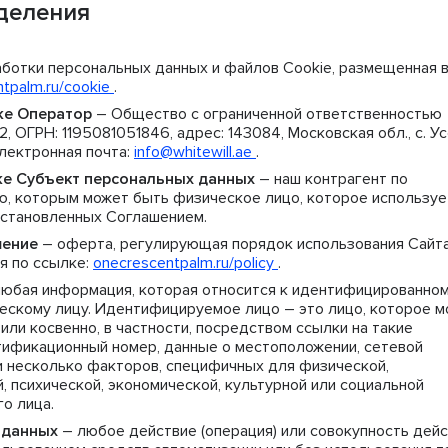
деления
ботки персональных данных и файлов Cookie, размещенная в
tpalm.ru/cookie
.
кже Оператор
– Общество с ограниченной ответственностью
ГРН: 1195081051846, адрес: 143084, Московская обл., с. Усо
электронная почта:
info@whitewill.ae
.
акже Субъект персональных данных
– наш контрагент по
, которым может быть физическое лицо, которое используе
 установленных Соглашением.
шение
– оферта, регулирующая порядок использования Сайт
я по ссылке:
onecrescentpalm.ru/policy
.
юбая информация, которая относится к идентифицированно
скому лицу. Идентифицируемое лицо – это лицо, которое 
ли косвенно, в частности, посредством ссылки на такие
тификационный номер, данные о местоположении, сетевой
и несколько факторов, специфичных для физической,
, психической, экономической, культурной или социальной
о лица.
 данных
– любое действие (операция) или совокупность дей