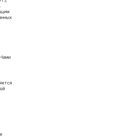
.);
.
ющим
анных
 Нами
яется
ной
е