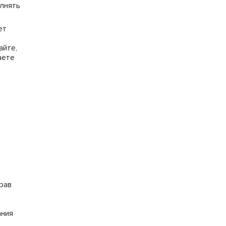
лнять
ет
айте,
аете
рав
ания