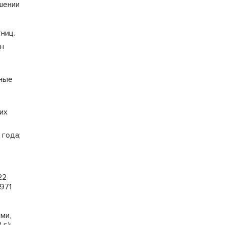
шении
ниц.
н
чные
их
 года;
е
22
971
ми,