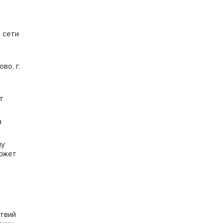
 сети
во, г.
т
а
му
может
ствий