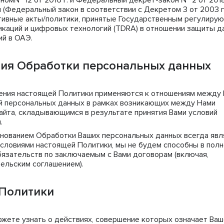
м№ 12 от 2016 г. и Федеральный декрет-закон № 2 от 2018 г
и (Федеральный закон в соответствии с Декретом 3 от 2003 г
ативные акты/политики, принятые Государственным регулиру
икаций и цифровых технологий (TDRA) в отношении защиты д
й в ОАЭ.
ния Обработки персональных данных
ния настоящей Политики применяются к отношениям между
ой персональных данных в рамках возникающих между Нами
айта, складывающимся в результате принятия Вами условий
.
нованием Обработки Ваших персональных данных всегда явл
 условиями настоящей Политики, мы не будем способны в пол
бязательств по заключаемым с Вами договорам (включая,
тельским соглашением).
 Политики
жете узнать о действиях, совершение которых означает Ваш