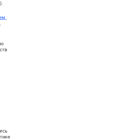
»
).
ием
,
,
мо
ств
тесь
итике