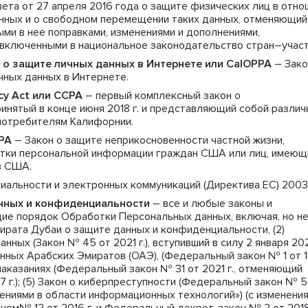
ета от 27 апреля 2016 года о защите физических лиц в отно
нных и о свободном перемещении таких данных, отменяющий
ми в нее поправками, изменениями и дополнениями,
включенными в национальное законодательство стран–участ
 о защите личных данных в Интернете или CalOPPA
– Зако
чных данных в Интернете.
acy Act или CCPA
– первый комплексный закон о
инятый в конце июня 2018 г. и представляющий собой разли
потребителям Калифорнии.
UPA
– Закон о защите неприкосновенности частной жизни,
тки персональной информации граждан США или лиц, имеющ
в США.
иальности и электронных коммуникаций (Директива ЕС) 2003
нных и конфиденциальности
– все и любые законы и
ие порядок Обработки Персональных данных, включая, но н
эмирата Дубаи о защите данных и конфиденциальности, (2)
ных (Закон № 45 от 2021 г.), вступивший в силу 2 января 20
енных Арабских Эмиратов (ОАЭ), (Федеральный закон № 1 от 1
 и наказаниях (Федеральный закон № 31 от 2021 г., отменяющий
 г.); (5) Закон о киберпреступности (Федеральный закон № 5
плениями в области информационных технологий») (с изменения